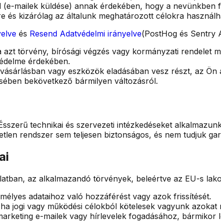
del (e-mailek küldése) annak érdekében, hogy a nevünkben 
e és kizárólag az általunk meghatározott célokra használh
yelve
és
Resend Adatvédelmi irányelve
(PostHog és Sentry A
 azt törvény, bírósági végzés vagy kormányzati rendelet me
védelme érdekében.
elvásárlásban vagy eszközök eladásában vesz részt, az Ön a
sében bekövetkező bármilyen változásról.
sszerű technikai és szervezeti intézkedéseket alkalmazunk 
len rendszer sem teljesen biztonságos, és nem tudjuk gara
ai
latban, az alkalmazandó törvények, beleértve az EU-s la
zemélyes adataihoz való hozzáférést vagy azok frissítését.
, ha jogi vagy működési célokból kötelesek vagyunk azokat 
arketing e-mailek vagy hírlevelek fogadásához, bármikor 