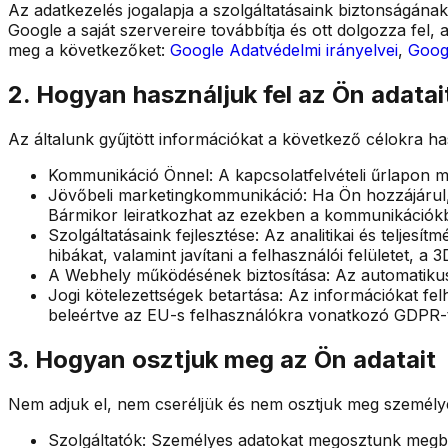
Az adatkezelés jogalapja a szolgáltatásaink biztonságána
Google a saját szervereire továbbítja és ott dolgozza fel
meg a következőket:
Google Adatvédelmi irányelvei
,
Googl
2. Hogyan használjuk fel az Ön adatai
Az általunk gyűjtött információkat a következő célokra has
Kommunikáció Önnel: A kapcsolatfelvételi űrlapon me
Jövőbeli marketingkommunikáció: Ha Ön hozzájárul, e
Bármikor leiratkozhat az ezekben a kommunikációkban
Szolgáltatásaink fejlesztése: Az analitikai és telje
hibákat, valamint javítani a felhasználói felületet, a 
A Webhely működésének biztosítása: Az automatikusan
Jogi kötelezettségek betartása: Az információkat fe
beleértve az EU-s felhasználókra vonatkozó GDPR-t 
3. Hogyan osztjuk meg az Ön adatait
Nem adjuk el, nem cseréljük és nem osztjuk meg személyes
Szolgáltatók: Személyes adatokat megosztunk megbízh