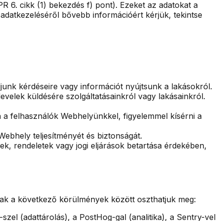
 6. cikk (1) bekezdés f) pont). Ezeket az adatokat a
 adatkezeléséről bővebb információért kérjük, tekintse
unk kérdéseire vagy információt nyújtsunk a lakásokról.
velek küldésére szolgáltatásainkról vagy lakásainkról.
ba a felhasználók Webhelyünkkel, figyelemmel kísérni a
Webhely teljesítményét és biztonságát.
k, rendeletek vagy jogi eljárások betartása érdekében,
csak a következő körülmények között oszthatjuk meg:
el (adattárolás), a PostHog-gal (analitika), a Sentry-vel