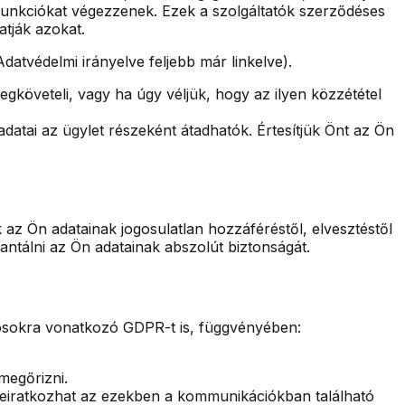
funkciókat végezzenek. Ezek a szolgáltatók szerződéses
atják azokat.
datvédelmi irányelve feljebb már linkelve).
gköveteli, vagy ha úgy véljük, hogy az ilyen közzététel
datai az ügylet részeként átadhatók. Értesítjük Önt az Ön
az Ön adatainak jogosulatlan hozzáféréstől, elvesztéstől
ntálni az Ön adatainak abszolút biztonságát.
kosokra vonatkozó GDPR-t is, függvényében:
megőrizni.
leiratkozhat az ezekben a kommunikációkban található