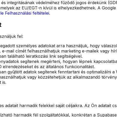
k és integritásának védelméhez fűződő jogos érdekünk (GDPR
, amelyek az EU/EGT-n kívül is elhelyezkedhetnek. A Google
e Felhasználási feltételei
.
t
ználjuk fel:
gadott személyes adatokat arra használjuk, hogy válaszolj
-mail címét felhasználhatjuk marketing e-mailek vagy hírle
 található leiratkozási link segítségével.
sítményadatok segítenek megérteni, hogyan lépnek kapcsolat
3D elrendezéseket és az általános funkcionalitást.
 gyűjtött adatok segítenek fenntartani és optimalizálni a 
lhasználhatjuk vagy közzétehetjük az alkalmazandó törvénye
is.
 adatait harmadik felekkel saját céljaikra. Az Ön adatait 
ató harmadik fél szolgáltatókkal, konkrétan a Supabase-sz