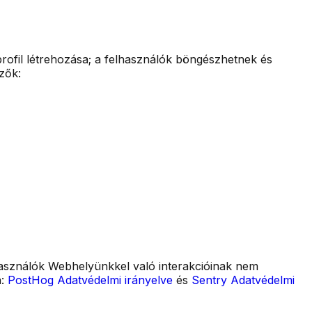
profil létrehozása; a felhasználók böngészhetnek és
zők:
felhasználók Webhelyünkkel való interakcióinak nem
:
PostHog Adatvédelmi irányelve
és
Sentry Adatvédelmi