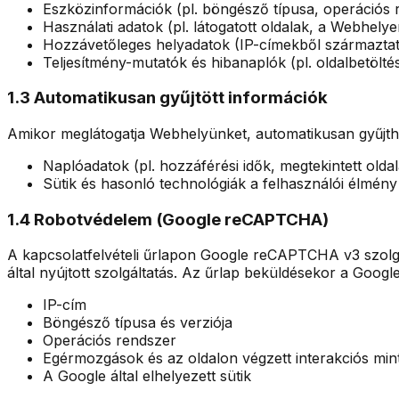
Eszközinformációk (pl. böngésző típusa, operációs 
Használati adatok (pl. látogatott oldalak, a Webhelye
Hozzávetőleges helyadatok (IP-címekből származta
Teljesítmény-mutatók és hibanaplók (pl. oldalbetölté
1.3 Automatikusan gyűjtött információk
Amikor meglátogatja Webhelyünket, automatikusan gyűjthe
Naplóadatok (pl. hozzáférési idők, megtekintett olda
Sütik és hasonló technológiák a felhasználói élmén
1.4 Robotvédelem (Google reCAPTCHA)
A kapcsolatfelvételi űrlapon Google reCAPTCHA v3 szolg
által nyújtott szolgáltatás. Az űrlap beküldésekor a Google
IP-cím
Böngésző típusa és verziója
Operációs rendszer
Egérmozgások és az oldalon végzett interakciós min
A Google által elhelyezett sütik