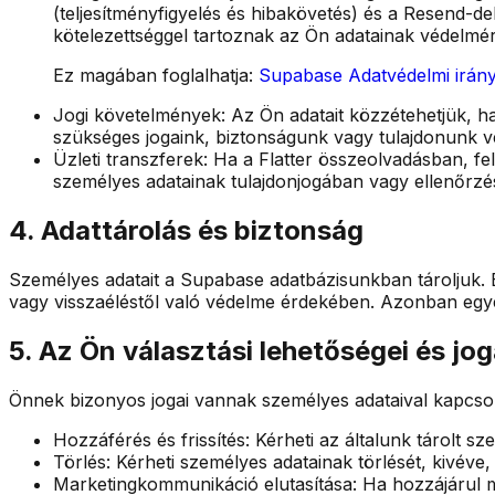
(teljesítményfigyelés és hibakövetés) és a Resend-
kötelezettséggel tartoznak az Ön adatainak védelmér
Ez magában foglalhatja:
Supabase Adatvédelmi irán
Jogi követelmények: Az Ön adatait közzétehetjük, ha
szükséges jogaink, biztonságunk vagy tulajdonunk 
Üzleti transzferek: Ha a Flatter összeolvadásban, f
személyes adatainak tulajdonjogában vagy ellenőrzé
4. Adattárolás és biztonság
Személyes adatait a Supabase adatbázisunkban tároljuk. É
vagy visszaéléstől való védelme érdekében. Azonban egyet
5. Az Ön választási lehetőségei és jog
Önnek bizonyos jogai vannak személyes adataival kapcso
Hozzáférés és frissítés: Kérheti az általunk tárolt s
Törlés: Kérheti személyes adatainak törlését, kivéve
Marketingkommunikáció elutasítása: Ha hozzájárul m