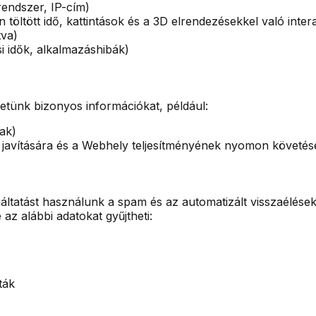
rendszer, IP-cím)
n töltött idő, kattintások és a 3D elrendezésekkel való inter
tva)
si idők, alkalmazáshibák)
tünk bizonyos információkat, például:
lak)
y javítására és a Webhely teljesítményének nyomon követés
áltatást használunk a spam és az automatizált visszaélé
 az alábbi adatokat gyűjtheti:
ták