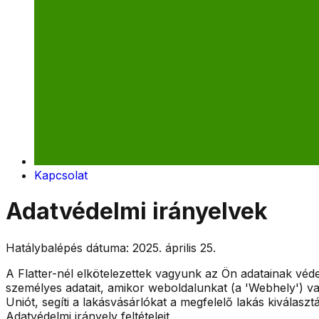
Kapcsolat
Adatvédelmi irányelvek
Hatálybalépés dátuma:
2025. április 25.
A Flatter-nél elkötelezettek vagyunk az Ön adatainak véde
személyes adatait, amikor weboldalunkat (a 'Webhely') va
Uniót, segíti a lakásvásárlókat a megfelelő lakás kiválas
Adatvédelmi irányelv feltételeit.